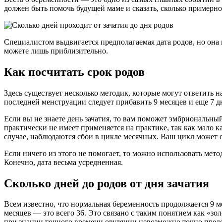
должен быть помочь будущей маме и сказать, сколько примерно
Специалистом выдвигается предполагаемая дата родов, но она м
можете лишь приблизительно.
Как посчитать срок родов
Здесь существует несколько методик, которые могут ответить 
последней менструации следует прибавить 9 месяцев и еще 7 д
Если вы не знаете день зачатия, то вам поможет эмбриональный
практически не имеет применяется на практике, так как мало 
случае, наблюдаются сбои в цикле месячных. Ваш цикл может 
Если ничего из этого не помогает, то можно использовать метод
Конечно, дата весьма усредненная.
Сколько дней до родов от дня зачатия
Всем известно, что нормальная беременность продолжается 9 ме
месяцев — это всего 36. Это связано с таким понятием как «з
при знании точного времени овуляции невозможно точно предс