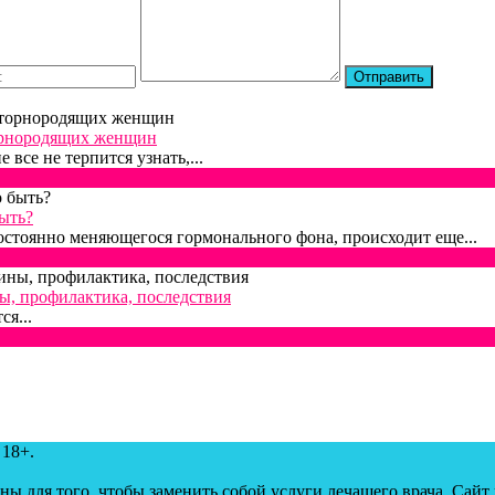
торнородящих женщин
се не терпится узнать,...
ыть?
стоянно меняющегося гормонального фона, происходит еще...
ы, профилактика, последствия
ся...
 18+.
ны для того, чтобы заменить собой услуги лечащего врача. Сайт