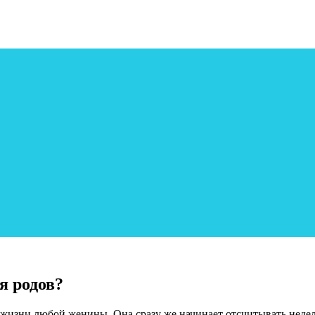
я родов?
 жизни любой женины. Она сразу же начинает отсчитывать недел