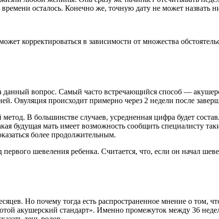
 времени осталось. Конечно же, точную дату не может назвать н
ожет корректироваться в зависимости от множества обстоятельств
на данный вопрос. Самый часто встречающийся способ — акушерс
ней. Овуляция происходит примерно через 2 недели после завер
 метод. В большинстве случаев, усредненная цифра будет состав
какая будущая мать имеет возможность сообщить специалисту та
оказаться более продолжительным.
 первого шевеления ребенка. Считается, что, если он начал шеве
сяцев. Но почему тогда есть распространенное мнение о том, чт
олотой акушерский стандарт». Именно промежуток между 36 неде
казать день родов.