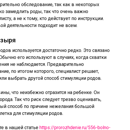
рительно обследование, так как в некоторых
ко замедлить роды, так что очень важно
сту, а не к тому, кто действует по инструкции.
ой деятельности подходит не всем.
узыря
одов используется достаточно редко. Это связано
ычно его используют в случаях, когда схватки
ения не наблюдается. Предварительно
ние, по итогом которого, специалист решает,
ли выбрать другой способ стимуляции родов.
ины, что неизбежно отразится на ребенке. Он
орода. Так что риск следует трезво оценивать,
ный способ по причине нежелания большой
блетка для стимуляции родов.
те в нашей статье
https://prorozhdenie.ru/556-bolno-