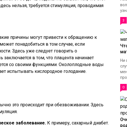
вол
здесь нельзя, требуется стимуляция, проводимая
узна
3
какие причины могут привести к обращению к
может понадобиться в том случае, если
Чт
ости. Здесь уже следует говорить о
ма
 заключается в том, что плацента начинает
Ни 
вляется со своими функциями. Околоплодные воды
слу
ает испытывать кислородное голодание.
мен
про
0
ычно это происходит при обезвоживании. Здесь
муляция.
Оч
ческое заболевание.
К примеру, сахарный диабет.
ро