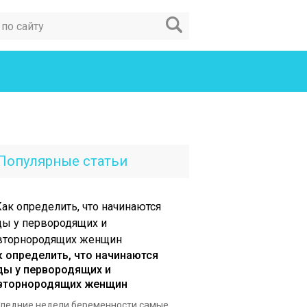
Популярные статьи
к определить, что начинаются
ды у первородящих и
вторнородящих женщин
ледние недели беременности самые