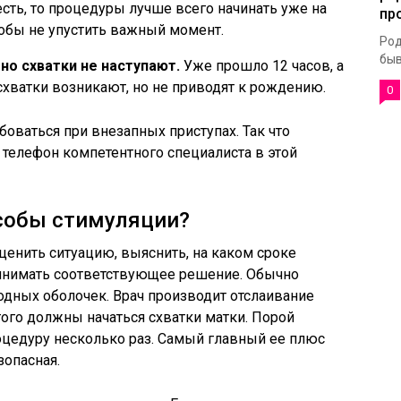
сть, то процедуры лучше всего начинать уже на
пр
тобы не упустить важный момент.
Род
быв
о схватки не наступают.
Уже прошло 12 часов, а
 схватки возникают, но не приводят к рождению.
0
оваться при внезапных приступах. Так что
 телефон компетентного специалиста в этой
собы стимуляции?
енить ситуацию, выяснить, на каком сроке
ринимать соответствующее решение. Обычно
лодных оболочек. Врач производит отслаивание
того должны начаться схватки матки. Порой
оцедуру несколько раз. Самый главный ее плюс
зопасная.